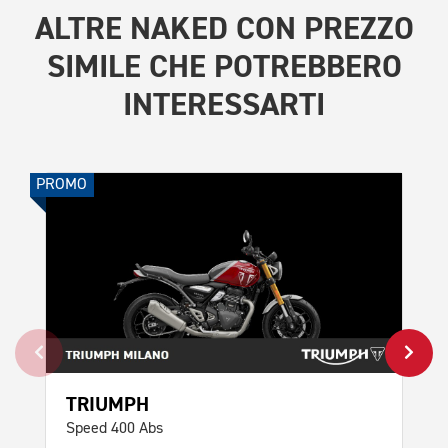
ALTRE
NAKED CON PREZZO
SIMILE
CHE POTREBBERO
INTERESSARTI
PROMO
PROMO
TRIUMPH
TR
Speed 400 Abs
Spe