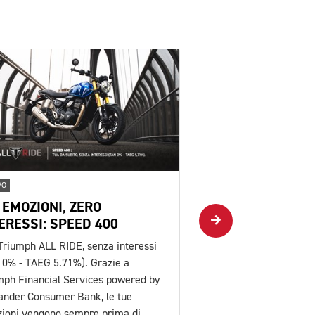
VO
NUOVO
 EMOZIONI, ZERO
PIÙ EMOZIONI, Z
ERESSI: SPEED 400
INTERESSI: SCRA
Triumph ALL RIDE, senza interessi
Con Triumph ALL RIDE, 
 0% - TAEG 5.71%). Grazie a
(TAN 0% - TAEG 5.06%).
mph Financial Services powered by
Triumph Financial Serv
ander Consumer Bank, le tue
Santander Consumer Ba
ioni vengono sempre prima di
emozioni vengono semp