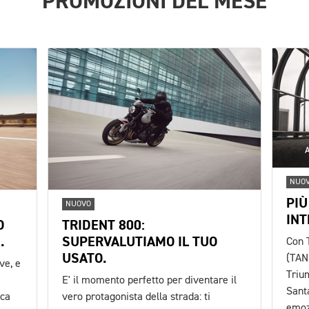
PROMOZIONI DEL MESE
NUO
PIÙ
NUOVO
INT
O
TRIDENT 800:
.
SUPERVALUTIAMO IL TUO
Con 
USATO.
(TAN
ve, e
Triu
e
E' il momento perfetto per diventare il
Sant
ica
vero protagonista della strada: ti
emoz