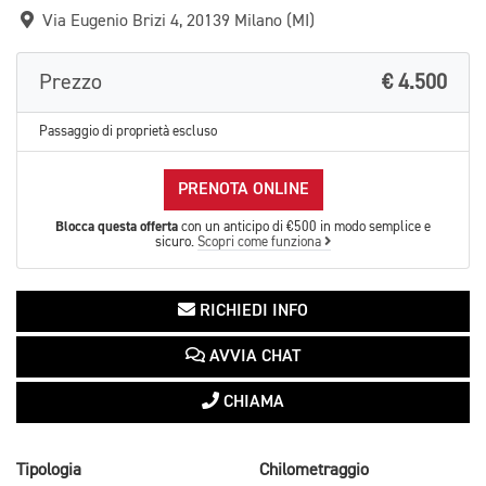
Via Eugenio Brizi 4, 20139 Milano (MI)
Prezzo
€ 4.500
Passaggio di proprietà escluso
PRENOTA ONLINE
Blocca questa offerta
con un anticipo di €500 in modo semplice e
sicuro.
Scopri come funziona
RICHIEDI INFO
AVVIA CHAT
CHIAMA
Tipologia
Chilometraggio