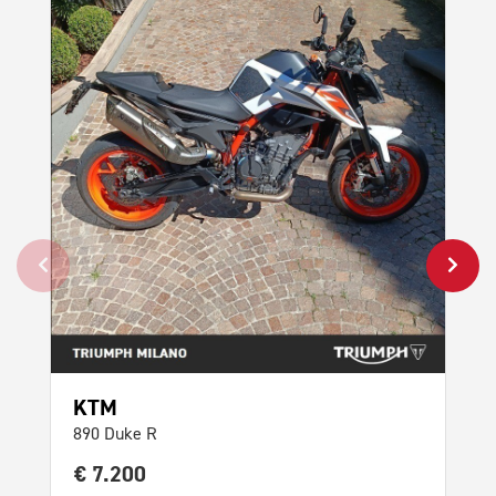
KTM
H
890 Duke R
CB 
€ 7.200
€ 