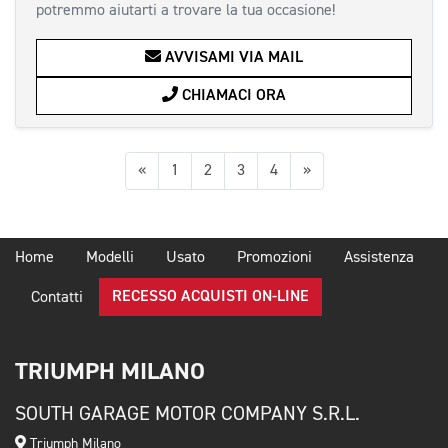
potremmo aiutarti a trovare la tua occasione!
AVVISAMI VIA MAIL
CHIAMACI ORA
Precedente
Successiva
«
1
2
3
4
»
Home
Modelli
Usato
Promozioni
Assistenza
RECESSO ACQUISTI ON-LINE
Contatti
TRIUMPH MILANO
SOUTH GARAGE MOTOR COMPANY S.R.L.
Triumph Milano