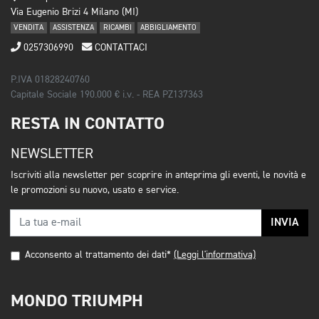
Via Eugenio Brizi 4 Milano (MI)
VENDITA
ASSISTENZA
RICAMBI
ABBIGLIAMENTO
0257306990
CONTATTACI
P.IVA 01828240760
Capitale Sociale 190.000 € i.v. - REA PZ137363
RESTA IN CONTATTO
NEWSLETTER
Iscriviti alla newsletter per scoprire in anteprima gli eventi, le novità e
le promozioni su nuovo, usato e service.
INVIA
Acconsento al trattamento dei dati*
(Leggi l'informativa)
MONDO TRIUMPH