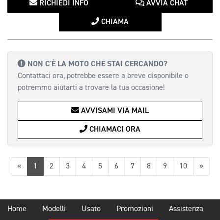
RICHIEDI INFO
AVVIA CHAT
CHIAMA
NON C'È LA MOTO CHE STAI CERCANDO?
Contattaci ora, potrebbe essere a breve disponibile o
potremmo aiutarti a trovare la tua occasione!
AVVISAMI VIA MAIL
CHIAMACI ORA
Precedente
Succ
«
1
2
3
4
5
6
7
8
9
10
»
Home
Modelli
Usato
Promozioni
Assistenza