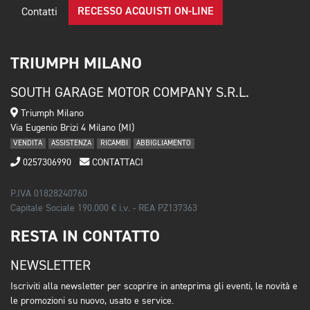
RECESSO ACQUISTI ON-LINE
Contatti
TRIUMPH MILANO
SOUTH GARAGE MOTOR COMPANY S.R.L.
Triumph Milano
Via Eugenio Brizi 4 Milano (MI)
VENDITA
ASSISTENZA
RICAMBI
ABBIGLIAMENTO
0257306990
CONTATTACI
P.IVA 01828240760
Capitale Sociale 190.000 € i.v. - REA PZ137363
RESTA IN CONTATTO
NEWSLETTER
Iscriviti alla newsletter per scoprire in anteprima gli eventi, le novità e
le promozioni su nuovo, usato e service.