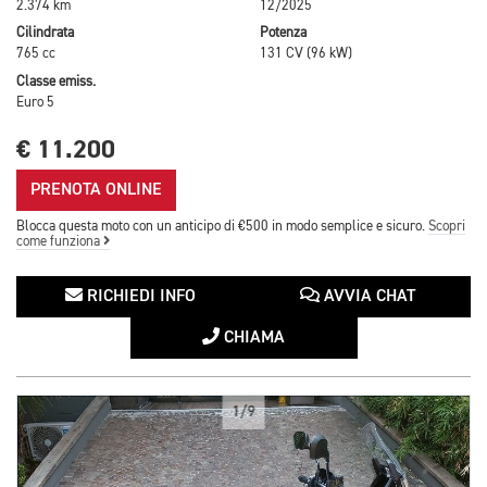
2.374 km
12/2025
Cilindrata
Potenza
765 cc
131 CV (96 kW)
Classe emiss.
Euro 5
€ 11.200
PRENOTA ONLINE
Blocca questa moto con un anticipo di €500 in modo semplice e sicuro.
Scopri
come funziona
RICHIEDI INFO
AVVIA CHAT
CHIAMA
1/9