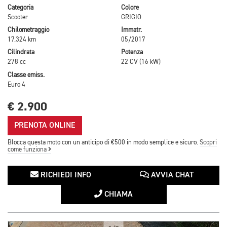
Categoria
Colore
Scooter
GRIGIO
Chilometraggio
Immatr.
17.324 km
05/2017
Cilindrata
Potenza
278 cc
22 CV (16 kW)
Classe emiss.
Euro 4
€ 2.900
PRENOTA ONLINE
Blocca questa moto con un anticipo di €500 in modo semplice e sicuro.
Scopri
come funziona
RICHIEDI INFO
AVVIA CHAT
CHIAMA