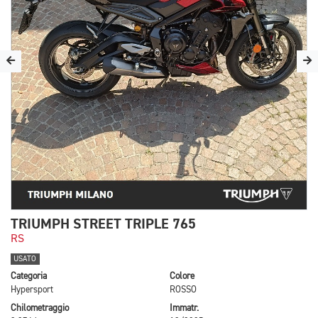
TRIUMPH STREET TRIPLE 765
RS
USATO
Categoria
Colore
Hypersport
ROSSO
Chilometraggio
Immatr.