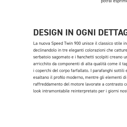
potrai esprime
DESIGN IN OGNI DETTA
La nuova Speed Twin 900 unisce il classico stile 
declinandolo in tre eleganti colorazioni che cattur
serbatoio sagomato e i fianchetti scolpiti creano u
arricchito da componenti di alta qualità come il ta
i coperchi del corpo farfallato. I parafanghi sottili 
esaltano il profilo moderno, mentre gli elementi di 
raffreddamento del motore lavorate a contrasto c
look intramontabile reinterpretato per i giorni nost