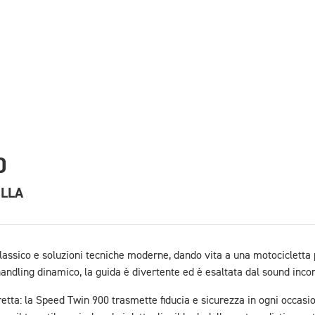
0
ELLA
assico e soluzioni tecniche moderne, dando vita a una motocicletta per
handling dinamico, la guida è divertente ed è esaltata dal sound incon
etta: la Speed Twin 900 trasmette fiducia e sicurezza in ogni occasio